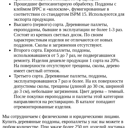
Прошедшие фитосанитарную обработку.
Поддоны с
клеймом IPPC и «колоском», фумигированные в
соответствии со стандартом ISPM 15. Используются для
экспорта продукции.
Высшего (первого) сорта.
Деревянные паллеты,
европоддоны, бывшие в эксплуатации не более 1-3 раз.
Состоят из крепких светлых досок. По своим
характеристикам изделия не отличаются от новых
поддонов. Сколы и загрязнения отсутствуют.
Второго сорта.
Европаллеты, поддоны,
использовавшиеся от 5 до 7 раз, не подвергавшиеся
ремонту. Изделия дешевле продукции 1 сорта на 20%.
На поверхности отсутствуют трещины, сколы, дерево
имеет светлый оттенок.
Третьего сорта.
Деревянные паллеты, поддоны,
эксплуатировавшиеся 7 раз и более. На их поверхности
допустимы сколы, трещины (длиной до 30 см, шириной
до 3 см), небольшие загрязнения. Цвет дерева – темный.
После покупки европоддоны и паллеты этой категории
направляются на реставрацию. В каталог попадают
отремонтированные изделия.
Мы сотрудничаем с физическими и юридическими лицами.
Купить деревянные поддоны, европаллеты у нас вы можете в
любом количестве. При заказе более 250 шт. изделий доставка