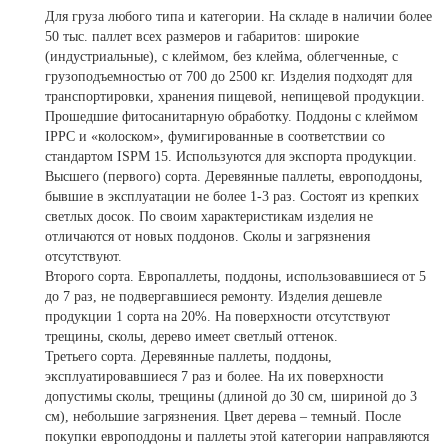
Для груза любого типа и категории.
На складе в наличии более
50 тыс. паллет всех размеров и габаритов: широкие
(индустриальные), с клеймом, без клейма, облегченные, с
грузоподъемностью от 700 до 2500 кг. Изделия подходят для
транспортировки, хранения пищевой, непищевой продукции.
Прошедшие фитосанитарную обработку.
Поддоны с клеймом
IPPC и «колоском», фумигированные в соответствии со
стандартом ISPM 15. Используются для экспорта продукции.
Высшего (первого) сорта.
Деревянные паллеты, европоддоны,
бывшие в эксплуатации не более 1-3 раз. Состоят из крепких
светлых досок. По своим характеристикам изделия не
отличаются от новых поддонов. Сколы и загрязнения
отсутствуют.
Второго сорта.
Европаллеты, поддоны, использовавшиеся от 5
до 7 раз, не подвергавшиеся ремонту. Изделия дешевле
продукции 1 сорта на 20%. На поверхности отсутствуют
трещины, сколы, дерево имеет светлый оттенок.
Третьего сорта.
Деревянные паллеты, поддоны,
эксплуатировавшиеся 7 раз и более. На их поверхности
допустимы сколы, трещины (длиной до 30 см, шириной до 3
см), небольшие загрязнения. Цвет дерева – темный. После
покупки европоддоны и паллеты этой категории направляются