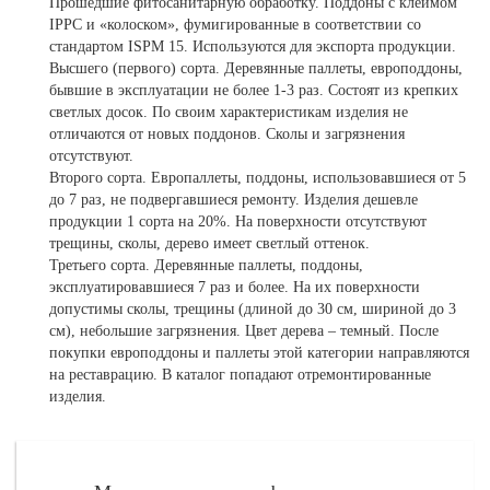
Прошедшие фитосанитарную обработку.
Поддоны с клеймом
IPPC и «колоском», фумигированные в соответствии со
стандартом ISPM 15. Используются для экспорта продукции.
Высшего (первого) сорта.
Деревянные паллеты, европоддоны,
бывшие в эксплуатации не более 1-3 раз. Состоят из крепких
светлых досок. По своим характеристикам изделия не
отличаются от новых поддонов. Сколы и загрязнения
отсутствуют.
Второго сорта.
Европаллеты, поддоны, использовавшиеся от 5
до 7 раз, не подвергавшиеся ремонту. Изделия дешевле
продукции 1 сорта на 20%. На поверхности отсутствуют
трещины, сколы, дерево имеет светлый оттенок.
Третьего сорта.
Деревянные паллеты, поддоны,
эксплуатировавшиеся 7 раз и более. На их поверхности
допустимы сколы, трещины (длиной до 30 см, шириной до 3
см), небольшие загрязнения. Цвет дерева – темный. После
покупки европоддоны и паллеты этой категории направляются
на реставрацию. В каталог попадают отремонтированные
изделия.