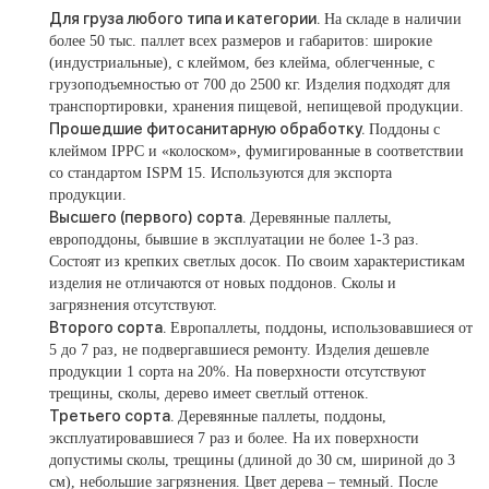
Для груза любого типа и категории.
На складе в наличии
более 50 тыс. паллет всех размеров и габаритов: широкие
(индустриальные), с клеймом, без клейма, облегченные, с
грузоподъемностью от 700 до 2500 кг. Изделия подходят для
транспортировки, хранения пищевой, непищевой продукции.
Прошедшие фитосанитарную обработку.
Поддоны с
клеймом IPPC и «колоском», фумигированные в соответствии
со стандартом ISPM 15. Используются для экспорта
продукции.
Высшего (первого) сорта.
Деревянные паллеты,
европоддоны, бывшие в эксплуатации не более 1-3 раз.
Состоят из крепких светлых досок. По своим характеристикам
изделия не отличаются от новых поддонов. Сколы и
загрязнения отсутствуют.
Второго сорта.
Европаллеты, поддоны, использовавшиеся от
5 до 7 раз, не подвергавшиеся ремонту. Изделия дешевле
продукции 1 сорта на 20%. На поверхности отсутствуют
трещины, сколы, дерево имеет светлый оттенок.
Третьего сорта.
Деревянные паллеты, поддоны,
эксплуатировавшиеся 7 раз и более. На их поверхности
допустимы сколы, трещины (длиной до 30 см, шириной до 3
см), небольшие загрязнения. Цвет дерева – темный. После